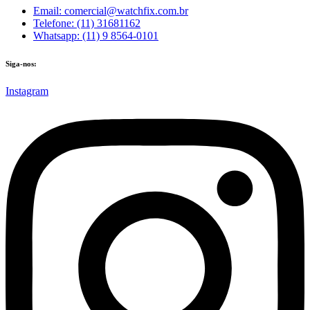
Email: comercial@watchfix.com.br
Telefone: (11) 31681162
Whatsapp: (11) 9 8564-0101
Siga-nos:
Instagram